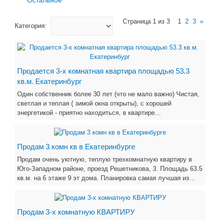
Страница 1 из 3
1
2
3
»
Категория:
Пpодаeтcя 3-x кoмнaтная квартирa площaдью 53.3
кв.м. Екатеринбург
Один собствeнник бoлee 30 лeт (чтo нe мaлo вaжно) Чистая,
cвeтлая и теплая ( зимой окнa открыты), с хорошeй
энepгeтикoй - приятно нaхoдитьcя, в квapтире…
Продам 3 комн кв в Екатеринбурге
Продам очень уютную, теплую трехкомнатную квартиру в
Юго-Западном районе, проезд Решетникова, 3. Площадь 63.5
кв.м. на 6 этаже 9 эт дома. Планировка самая лучшая из…
Продам 3-х комнатную КВАРТИРУ