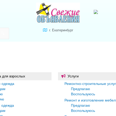
г. Екатеринбург
 для взрослых
Услуги
 одежда
Ремонтно-строительные услу
дам
Предлагаю
лю
Воспользуюсь
яю
Ремонт и изготовление мебел
 одежда
Предлагаю
дам
Воспользуюсь
лю