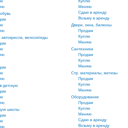
лю
Куплю
яю
Меняю
Сдаю в аренду
 обувь
Возьму в аренду
дам
лю
Двери, окна, балконы
яю
Продам
Куплю
, автокресла, велосипеды
Меняю
дам
лю
Сантехника
яю
Продам
Куплю
Меняю
дам
лю
Стр. материалы, метизы
яю
Продам
Куплю
в детскую
Меняю
дам
лю
Оборудование
яю
Продам
Куплю
для школы
Меняю
дам
Сдаю в аренду
лю
Возьму в аренду
яю