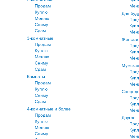
Продам
Мен
Куплю
Для буд
Меняю
Про
Сниму
Куп
Сдам
Мен
3-комнатные
Женская
Продам
Про
Куплю
Куп
Меняю
Мен
Сниму
Мужская
Сдам
Про
Комнаты
Куп
Продам
Мен
Куплю
Спецод
Сниму
Про
Сдам
Куп
4-комнатные и более
Мен
Продам
Другое
Куплю
Про
Меняю
Куп
Сниму
Мен