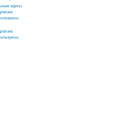
ьные курсы
длагаю
ользуюсь
длагаю
ользуюсь