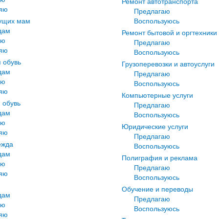
Ремонт автотранспорта
яю
Предлагаю
ущих мам
Воспользуюсь
дам
Ремонт бытовой и оргтехники
лю
Предлагаю
яю
Воспользуюсь
 обувь
Грузоперевозки и автоуслуги
дам
Предлагаю
лю
Воспользуюсь
яю
Компьютерные услуги
 обувь
Предлагаю
дам
Воспользуюсь
лю
Юридические услуги
яю
Предлагаю
ежда
Воспользуюсь
дам
Полиграфия и реклама
лю
Предлагаю
яю
Воспользуюсь
Обучение и переводы
дам
Предлагаю
лю
Воспользуюсь
яю