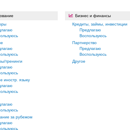
ование
Бизнес и финансы
оры
Кредиты, займы, инвестиции
длагаю
Предлагаю
ользуюсь
Воспользуюсь
ие
Партнерство
длагаю
Предлагаю
ользуюсь
Воспользуюсь
ы/тренинги
Другое
длагаю
ользуюсь
е иностр. языку
длагаю
ользуюсь
длагаю
ользуюсь
ание за рубежом
длагаю
ользуюсь