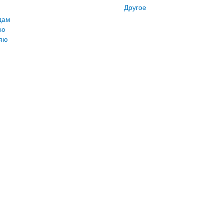
Другое
дам
лю
яю