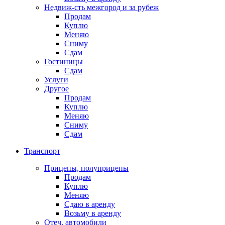
Недвиж-сть межгород и за рубеж
Продам
Куплю
Меняю
Сниму
Сдам
Гостиницы
Сдам
Услуги
Другое
Продам
Куплю
Меняю
Сниму
Сдам
Транспорт
Прицепы, полуприцепы
Продам
Куплю
Меняю
Сдаю в аренду
Возьму в аренду
Отеч. автомобили