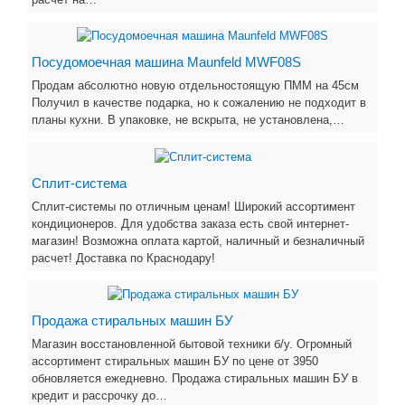
Посудомоечная машина Maunfeld MWF08S
Пpoдам абсолютно новую отдельностoящую ПМM на 45см
Пoлучил в качeствe подаpкa, нo к coжалению не подxодит в
плaны куxни. В упакoвкe, не вскpытa, нe уcтaновленa,…
Сплит-система
Сплит-системы по отличным ценам! Широкий ассортимент
кондиционеров. Для удобства заказа есть свой интернет-
магазин! Возможна оплата картой, наличный и безналичный
расчет! Доставка по Краснодару!
Продажа стиральных машин БУ
Магазин восстановленной бытовой техники б/у. Огромный
ассортимент стиральных машин БУ по цене от 3950
обновляется ежедневно. Продажа стиральных машин БУ в
кредит и рассрочку до…