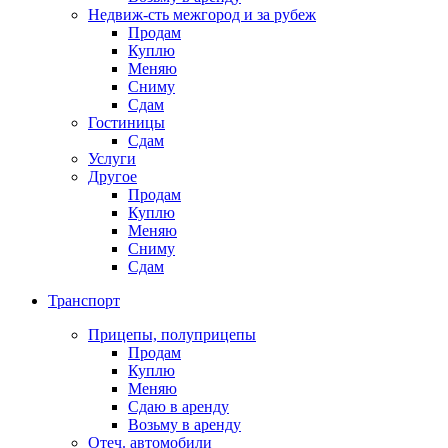
Недвиж-сть межгород и за рубеж
Продам
Куплю
Меняю
Сниму
Сдам
Гостиницы
Сдам
Услуги
Другое
Продам
Куплю
Меняю
Сниму
Сдам
Транспорт
Прицепы, полуприцепы
Продам
Куплю
Меняю
Сдаю в аренду
Возьму в аренду
Отеч. автомобили