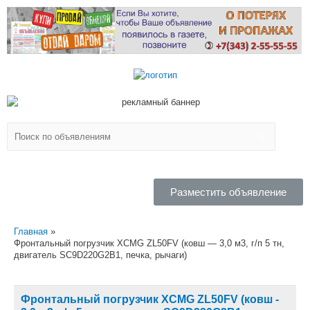
Разместить объявление
Главная
Фронтальный погрузчик XCMG ZL50FV (ковш — 3,0 м3, г/п 5 тн,
двигатель SC9D220G2B1, печка, рычаги)
Фронтальный погрузчик XCMG ZL50FV (ковш -