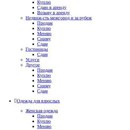
Куплю
Сдаю в аренду
Возьму в аренду
Недвиж-сть межгород и за рубеж
Продам
Куплю
Меняю
Сниму
Сдам
Гостиницы
Сдам
Услуги
Другое
Продам
Куплю
Меняю
Сниму
Сдам
Одежда для взрослых
Женская одежда
Продам
Куплю
Меняю