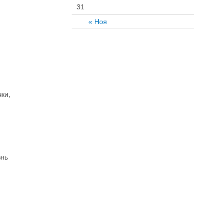
31
« Ноя
ки,
знь