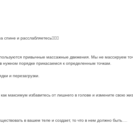
спине и расслабляетесь💆🏾‍♀️
спользуются привычные массажные движения. Мы не массируем точ
о в нужном порядке прикасаемся к определенным точкам.
дки и перезагрузки.
как максимум избавитесь от лишнего в голове и измените свою жи
ествовать в вашем теле и создает, то что в нем должно быть….